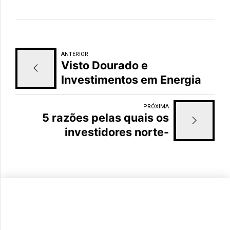
ANTERIOR
Visto Dourado e
Investimentos em Energia
Solar: Entrevista exclusiva
com o CEO da Finbek
PRÓXIMA
5 razões pelas quais os
investidores norte-
americanos estão optando
pelo Visto Dourado de
Portugal (2026)